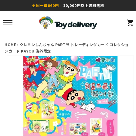
コンテ
全国一律660円
- 10,000円以上送料無料
ンツに
進む
カ
ー
ト
HOME
›
クレヨンしんちゃん PARTY! トレーディングカード コレクショ
ンカード KAYOU 海外限定
商品情
報にス
キップ