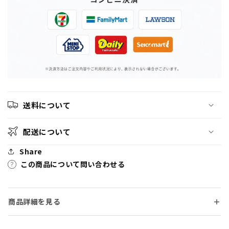
ン
ン
グ
グ
カ
カ
ー
ー
ド
ド
コ
コ
レ
レ
ク
ク
シ
シ
送料について
ョ
ョ
ン
ン
配送について
カ
カ
Share
ー
ー
この商品について問い合わせる
ド
ド
KAYOU
KAYOU
海
海
外
外
商品詳細を見る
限
限
定
定