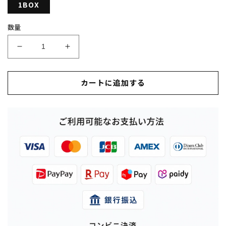
1BOX
格
数量
ク
ク
レ
レ
ヨ
ヨ
カートに追加する
ン
ン
し
し
ん
ん
ち
ち
ゃ
ゃ
ん
ん
PARTY!
PARTY!
ト
ト
レ
レ
ー
ー
デ
デ
ィ
ィ