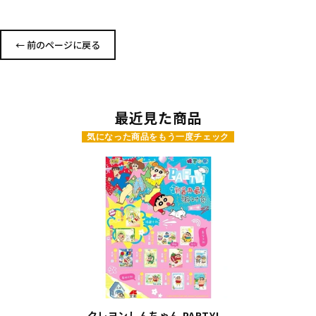
の
の
数
数
← 前のページに戻る
量
量
を
を
減
増
ら
や
す
す
最近見た商品
気になった商品をもう一度チェック
クレヨンしんちゃん PARTY!